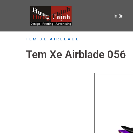
Skip
to
In ấn
content
TEM XE AIRBLADE
Tem Xe Airblade 056