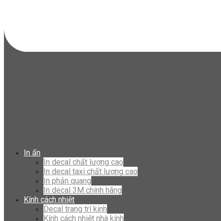
In ấn
In decal chất lượng cao
In decal taxi chất lượng cao
In phản quang
In decal 3M chính hãng
Kính cách nhiệt
Decal trang trí kinh
Kính cách nhiệt nhà kính