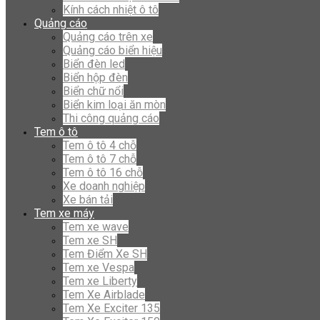
Kính cách nhiệt ô tô
Quảng cáo
Quảng cáo trên xe
Quảng cáo biển hiệu
Biển đèn led
Biển hộp đèn
Biển chữ nổi
Biển kim loại ăn mòn
Thi công quảng cáo
Tem ô tô
Tem ô tô 4 chỗ
Tem ô tô 7 chỗ
Tem ô tô 16 chỗ
Xe doanh nghiệp
Xe bán tải
Tem xe máy
Tem xe wave
Tem xe SH
Tem Điểm Xe SH
Tem xe Vespa
Tem xe Liberty
Tem Xe Airblade
Tem Xe Exciter 135