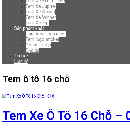
Tem Xe Exciter 150
Tem Xe Jupiter
Tem Xe Nouvo
Tem Xe Winner
Tem Xe Zip
Sản phẩm khác
Dán decal, dán nilon
Tem logo sticker
Decal laptop
Bọc da
Tin tức
Liên hệ
Tem ô tô 16 chỗ
Tem Xe Ô Tô 16 Chỗ – 