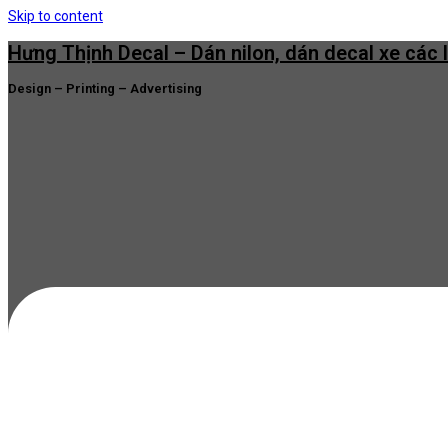
Skip to content
Hưng Thịnh Decal – Dán nilon, dán decal xe các 
Design – Printing – Advertising