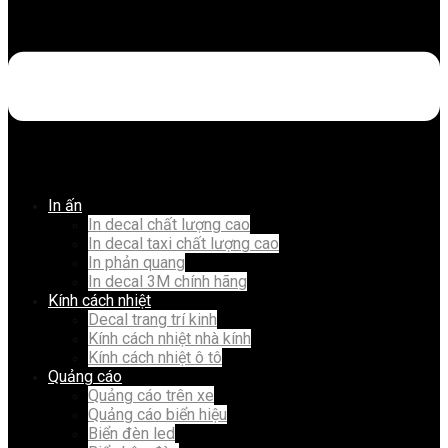
In ấn
In decal chất lượng cao
In decal taxi chất lượng cao
In phản quang
In decal 3M chính hãng
Kính cách nhiệt
Decal trang trí kinh
Kính cách nhiệt nhà kính
Kính cách nhiệt ô tô
Quảng cáo
Quảng cáo trên xe
Quảng cáo biển hiệu
Biển đèn led