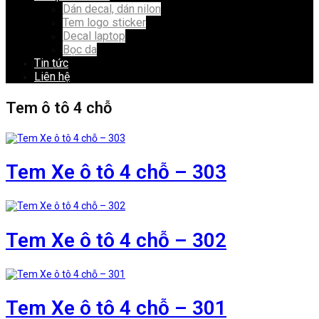
Dán decal, dán nilon
Tem logo sticker
Decal laptop
Bọc da
Tin tức
Liên hệ
Tem ô tô 4 chỗ
Tem Xe ô tô 4 chỗ – 303
Tem Xe ô tô 4 chỗ – 302
Tem Xe ô tô 4 chỗ – 301