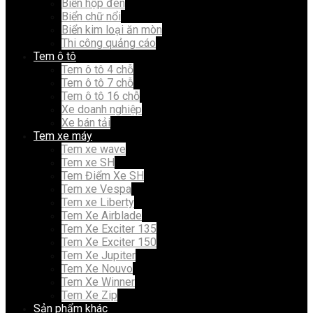
Biển hộp đèn
Biển chữ nổi
Biển kim loại ăn mòn
Thi công quảng cáo
Tem ô tô
Tem ô tô 4 chỗ
Tem ô tô 7 chỗ
Tem ô tô 16 chỗ
Xe doanh nghiệp
Xe bán tải
Tem xe máy
Tem xe wave
Tem xe SH
Tem Điểm Xe SH
Tem xe Vespa
Tem xe Liberty
Tem Xe Airblade
Tem Xe Exciter 135
Tem Xe Exciter 150
Tem Xe Jupiter
Tem Xe Nouvo
Tem Xe Winner
Tem Xe Zip
Sản phẩm khác