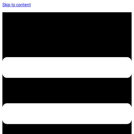
Skip to content
Hưng Thịnh Decal – Dán nilon, dán decal xe các
loại
Design – Printing – Advertising