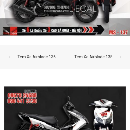
⟵
Tem Xe Airblade 136
Tem Xe Airblade 138
⟶
Post
navigation