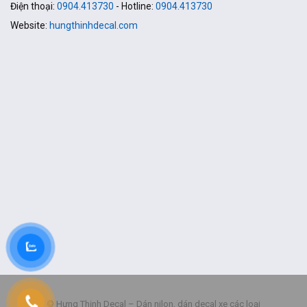
Điện thoại:
0904.413730
- Hotline:
0904.413730
Website:
hungthinhdecal.com
© Hưng Thịnh Decal – Dán nilon, dán decal xe các loại