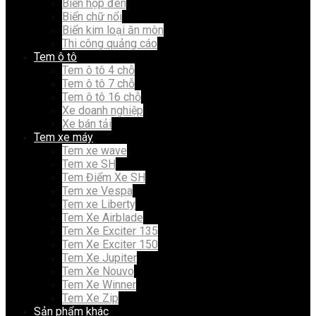
Biển hộp đèn
Biển chữ nổi
Biển kim loại ăn mòn
Thi công quảng cáo
Tem ô tô
Tem ô tô 4 chỗ
Tem ô tô 7 chỗ
Tem ô tô 16 chỗ
Xe doanh nghiệp
Xe bán tải
Tem xe máy
Tem xe wave
Tem xe SH
Tem Điểm Xe SH
Tem xe Vespa
Tem xe Liberty
Tem Xe Airblade
Tem Xe Exciter 135
Tem Xe Exciter 150
Tem Xe Jupiter
Tem Xe Nouvo
Tem Xe Winner
Tem Xe Zip
Sản phẩm khác