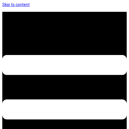
Skip to content
Hưng Thịnh Decal – Dán nilon, dán decal xe các
loại
Design – Printing – Advertising