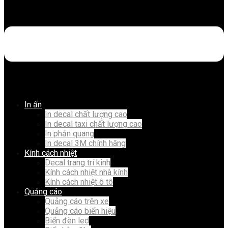
In ấn
In decal chất lượng cao
In decal taxi chất lượng cao
In phản quang
In decal 3M chính hãng
Kính cách nhiệt
Decal trang trí kinh
Kính cách nhiệt nhà kính
Kính cách nhiệt ô tô
Quảng cáo
Quảng cáo trên xe
Quảng cáo biển hiệu
Biển đèn led