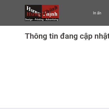
Skip
to
In ấn
content
Thông tin đang cập nhậ