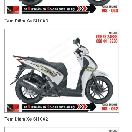
Tem Điểm Xe SH 063
Tem Điểm Xe SH 062