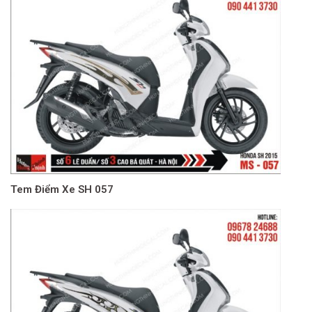
Tem Điểm Xe SH 057