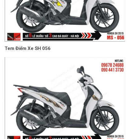
Tem Điểm Xe SH 056