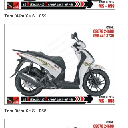
Tem Điểm Xe SH 059
Tem Điểm Xe SH 058