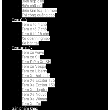
Biển hộp đèn
Biển chữ nổi
Biển kim loại ăn mòn
Thi công quảng cáo
Tem ô tô
Tem ô tô 4 chỗ
Tem ô tô 7 chỗ
Tem ô tô 16 chỗ
Xe doanh nghiệp
Xe bán tải
Tem xe máy
Tem xe wave
Tem xe SH
Tem Điểm Xe SH
Tem xe Vespa
Tem xe Liberty
Tem Xe Airblade
Tem Xe Exciter 135
Tem Xe Exciter 150
Tem Xe Jupiter
Tem Xe Nouvo
Tem Xe Winner
Tem Xe Zip
Sản phẩm khác