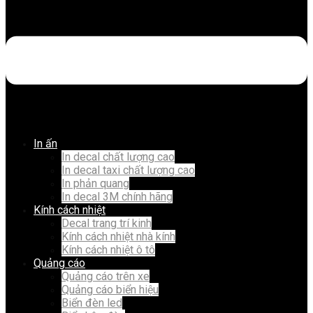
In ấn
In decal chất lượng cao
In decal taxi chất lượng cao
In phản quang
In decal 3M chính hãng
Kính cách nhiệt
Decal trang trí kinh
Kính cách nhiệt nhà kính
Kính cách nhiệt ô tô
Quảng cáo
Quảng cáo trên xe
Quảng cáo biển hiệu
Biển đèn led