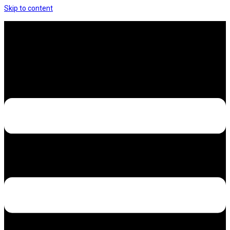
Skip to content
Hưng Thịnh Decal – Dán nilon, dán decal xe các
loại
Design – Printing – Advertising