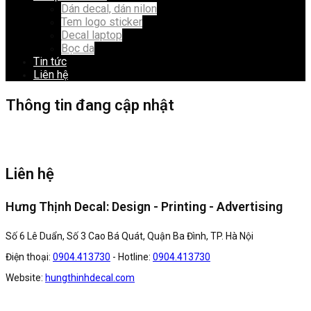
Dán decal, dán nilon
Tem logo sticker
Decal laptop
Bọc da
Tin tức
Liên hệ
Thông tin đang cập nhật
Liên hệ
Hưng Thịnh Decal: Design - Printing - Advertising
Số 6 Lê Duẩn, Số 3 Cao Bá Quát, Quận Ba Đình, TP. Hà Nội
Điện thoại:
0904.413730
- Hotline:
0904.413730
Website:
hungthinhdecal.com