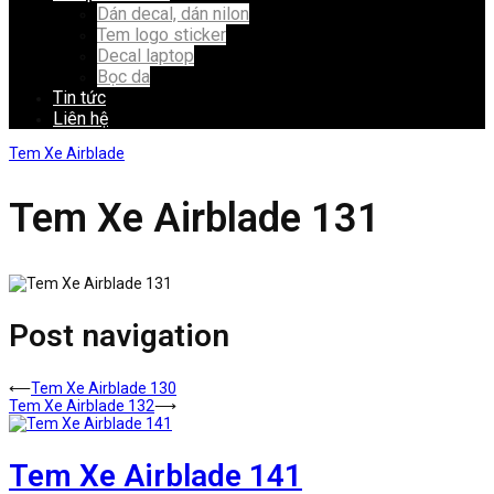
Dán decal, dán nilon
Tem logo sticker
Decal laptop
Bọc da
Tin tức
Liên hệ
Tem Xe Airblade
Tem Xe Airblade 131
Post navigation
⟵
Tem Xe Airblade 130
Tem Xe Airblade 132
⟶
Tem Xe Airblade 141