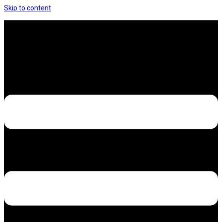
Skip to content
Hưng Thịnh Decal – Dán nilon, dán decal xe các
loại
Design – Printing – Advertising