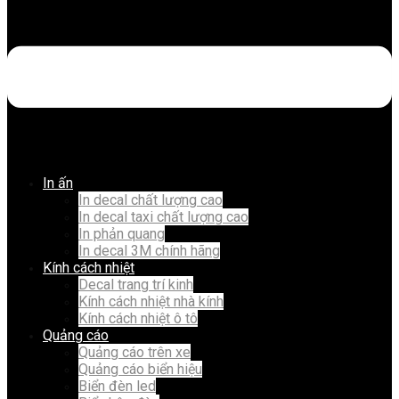
In ấn
In decal chất lượng cao
In decal taxi chất lượng cao
In phản quang
In decal 3M chính hãng
Kính cách nhiệt
Decal trang trí kinh
Kính cách nhiệt nhà kính
Kính cách nhiệt ô tô
Quảng cáo
Quảng cáo trên xe
Quảng cáo biển hiệu
Biển đèn led