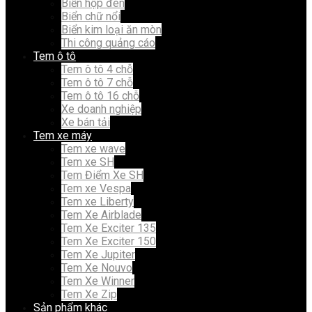
Biển hộp đèn
Biển chữ nổi
Biển kim loại ăn mòn
Thi công quảng cáo
Tem ô tô
Tem ô tô 4 chỗ
Tem ô tô 7 chỗ
Tem ô tô 16 chỗ
Xe doanh nghiệp
Xe bán tải
Tem xe máy
Tem xe wave
Tem xe SH
Tem Điểm Xe SH
Tem xe Vespa
Tem xe Liberty
Tem Xe Airblade
Tem Xe Exciter 135
Tem Xe Exciter 150
Tem Xe Jupiter
Tem Xe Nouvo
Tem Xe Winner
Tem Xe Zip
Sản phẩm khác