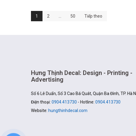
Điều
1
2
…
50
Tiếp theo
hướng
bài
viết
Hưng Thịnh Decal: Design - Printing -
Advertising
Số 6 Lê Duẩn, Số 3 Cao Bá Quát, Quận Ba Đình, TP. Hà N
Điện thoại:
0904.413730
- Hotline:
0904.413730
Website:
hungthinhdecal.com