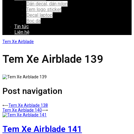
Dán decal, dán nilon
Tem logo sticker
Decal laptop
Bọc da
Tin tức
Liên hệ
Tem Xe Airblade
Tem Xe Airblade 139
Post navigation
⟵
Tem Xe Airblade 138
Tem Xe Airblade 140
⟶
Tem Xe Airblade 141