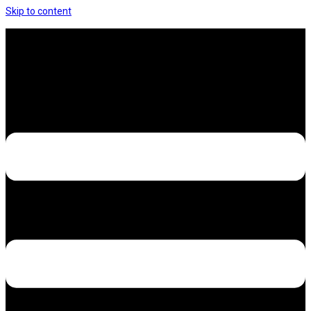
Skip to content
Hưng Thịnh Decal – Dán nilon, dán decal xe các
loại
Design – Printing – Advertising