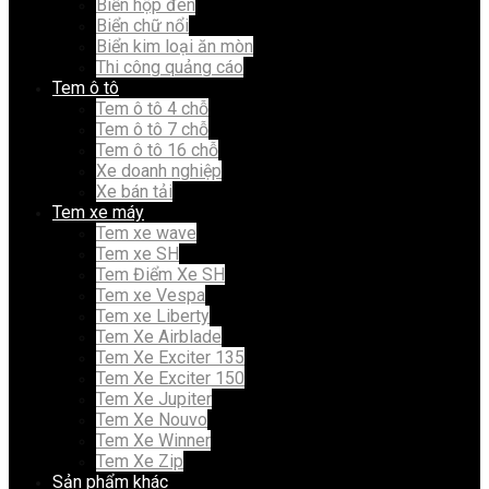
Biển hộp đèn
Biển chữ nổi
Biển kim loại ăn mòn
Thi công quảng cáo
Tem ô tô
Tem ô tô 4 chỗ
Tem ô tô 7 chỗ
Tem ô tô 16 chỗ
Xe doanh nghiệp
Xe bán tải
Tem xe máy
Tem xe wave
Tem xe SH
Tem Điểm Xe SH
Tem xe Vespa
Tem xe Liberty
Tem Xe Airblade
Tem Xe Exciter 135
Tem Xe Exciter 150
Tem Xe Jupiter
Tem Xe Nouvo
Tem Xe Winner
Tem Xe Zip
Sản phẩm khác