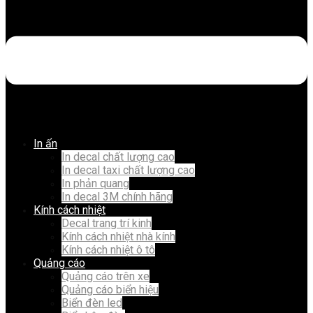
In ấn
In decal chất lượng cao
In decal taxi chất lượng cao
In phản quang
In decal 3M chính hãng
Kính cách nhiệt
Decal trang trí kinh
Kính cách nhiệt nhà kính
Kính cách nhiệt ô tô
Quảng cáo
Quảng cáo trên xe
Quảng cáo biển hiệu
Biển đèn led