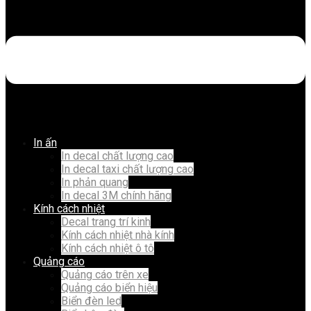
In ấn
In decal chất lượng cao
In decal taxi chất lượng cao
In phản quang
In decal 3M chính hãng
Kính cách nhiệt
Decal trang trí kinh
Kính cách nhiệt nhà kính
Kính cách nhiệt ô tô
Quảng cáo
Quảng cáo trên xe
Quảng cáo biển hiệu
Biển đèn led