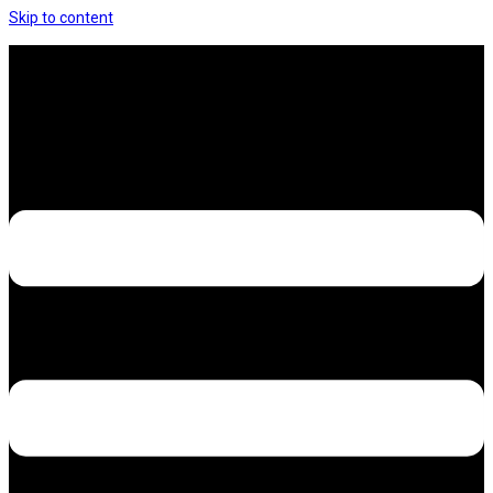
Skip to content
Hưng Thịnh Decal – Dán nilon, dán decal xe các
loại
Design – Printing – Advertising