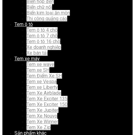
Biển hộp đèn
Biển chữ nổi
Biển kim loại ăn mòn
Thi công quảng cáo
Tem ô tô
Tem ô tô 4 chỗ
Tem ô tô 7 chỗ
Tem ô tô 16 chỗ
Xe doanh nghiệp
Xe bán tải
Tem xe máy
Tem xe wave
Tem xe SH
Tem Điểm Xe SH
Tem xe Vespa
Tem xe Liberty
Tem Xe Airblade
Tem Xe Exciter 135
Tem Xe Exciter 150
Tem Xe Jupiter
Tem Xe Nouvo
Tem Xe Winner
Tem Xe Zip
Sản phẩm khác