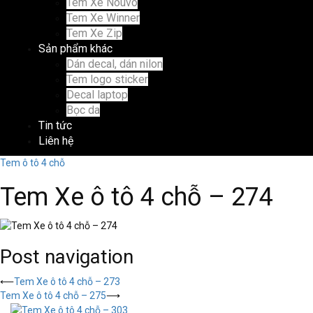
Tem Xe Nouvo
Tem Xe Winner
Tem Xe Zip
Sản phẩm khác
Dán decal, dán nilon
Tem logo sticker
Decal laptop
Bọc da
Tin tức
Liên hệ
Tem ô tô 4 chỗ
Tem Xe ô tô 4 chỗ – 274
Post navigation
⟵
Tem Xe ô tô 4 chỗ – 273
Tem Xe ô tô 4 chỗ – 275
⟶