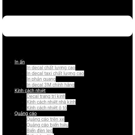
In ấn
In decal chất lượng cao
In decal taxi chất lượng cao
In phản quang
In decal 3M chính hãng
Kính cách nhiệt
Decal trang trí kinh
Kính cách nhiệt nhà kính
Kính cách nhiệt ô tô
Quảng cáo
Quảng cáo trên xe
Quảng cáo biển hiệu
Biển đèn led