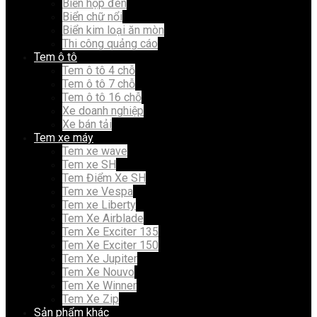
Biển hộp đèn
Biển chữ nổi
Biển kim loại ăn mòn
Thi công quảng cáo
Tem ô tô
Tem ô tô 4 chỗ
Tem ô tô 7 chỗ
Tem ô tô 16 chỗ
Xe doanh nghiệp
Xe bán tải
Tem xe máy
Tem xe wave
Tem xe SH
Tem Điểm Xe SH
Tem xe Vespa
Tem xe Liberty
Tem Xe Airblade
Tem Xe Exciter 135
Tem Xe Exciter 150
Tem Xe Jupiter
Tem Xe Nouvo
Tem Xe Winner
Tem Xe Zip
Sản phẩm khác