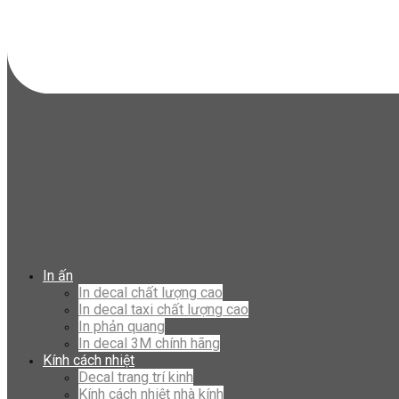
In ấn
In decal chất lượng cao
In decal taxi chất lượng cao
In phản quang
In decal 3M chính hãng
Kính cách nhiệt
Decal trang trí kinh
Kính cách nhiệt nhà kính