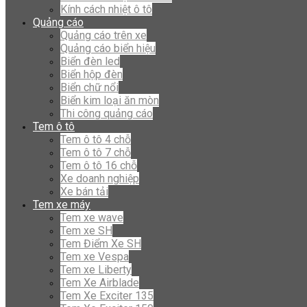
Kính cách nhiệt ô tô
Quảng cáo
Quảng cáo trên xe
Quảng cáo biển hiệu
Biển đèn led
Biển hộp đèn
Biển chữ nổi
Biển kim loại ăn mòn
Thi công quảng cáo
Tem ô tô
Tem ô tô 4 chỗ
Tem ô tô 7 chỗ
Tem ô tô 16 chỗ
Xe doanh nghiệp
Xe bán tải
Tem xe máy
Tem xe wave
Tem xe SH
Tem Điểm Xe SH
Tem xe Vespa
Tem xe Liberty
Tem Xe Airblade
Tem Xe Exciter 135