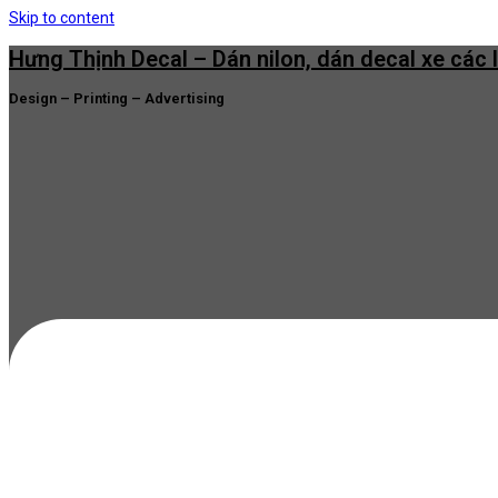
Skip to content
Hưng Thịnh Decal – Dán nilon, dán decal xe các 
Design – Printing – Advertising