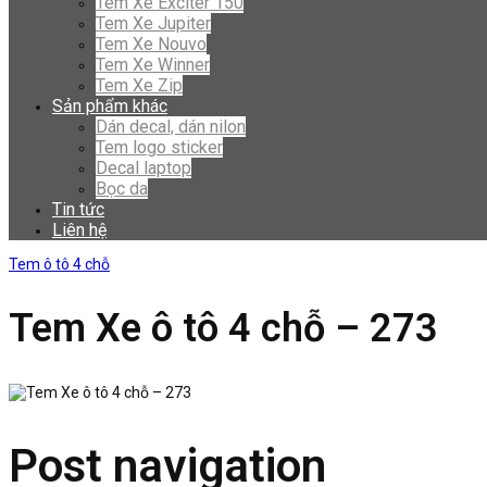
Tem Xe Exciter 150
Tem Xe Jupiter
Tem Xe Nouvo
Tem Xe Winner
Tem Xe Zip
Sản phẩm khác
Dán decal, dán nilon
Tem logo sticker
Decal laptop
Bọc da
Tin tức
Liên hệ
Tem ô tô 4 chỗ
Tem Xe ô tô 4 chỗ – 273
Post navigation