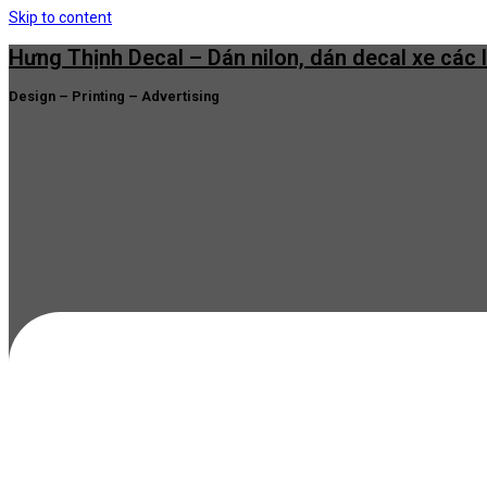
Skip to content
Hưng Thịnh Decal – Dán nilon, dán decal xe các 
Design – Printing – Advertising