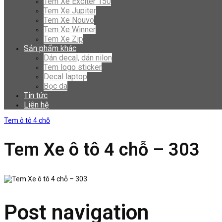
Tem Xe Exciter 150
Tem Xe Jupiter
Tem Xe Nouvo
Tem Xe Winner
Tem Xe Zip
Sản phẩm khác
Dán decal, dán nilon
Tem logo sticker
Decal laptop
Bọc da
Tin tức
Liên hệ
Tem ô tô 4 chỗ
Tem Xe ô tô 4 chỗ – 303
Post navigation