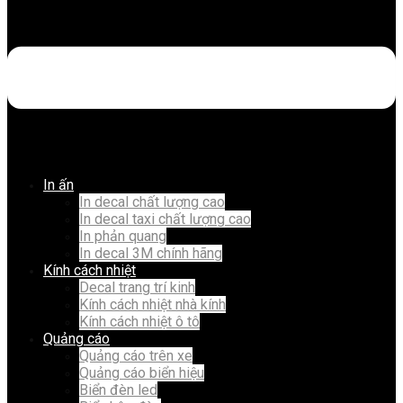
In ấn
In decal chất lượng cao
In decal taxi chất lượng cao
In phản quang
In decal 3M chính hãng
Kính cách nhiệt
Decal trang trí kinh
Kính cách nhiệt nhà kính
Kính cách nhiệt ô tô
Quảng cáo
Quảng cáo trên xe
Quảng cáo biển hiệu
Biển đèn led