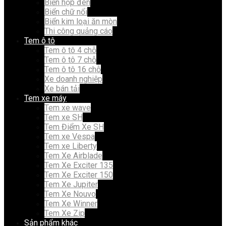
Biển hộp đèn
Biển chữ nổi
Biển kim loại ăn mòn
Thi công quảng cáo
Tem ô tô
Tem ô tô 4 chỗ
Tem ô tô 7 chỗ
Tem ô tô 16 chỗ
Xe doanh nghiệp
Xe bán tải
Tem xe máy
Tem xe wave
Tem xe SH
Tem Điểm Xe SH
Tem xe Vespa
Tem xe Liberty
Tem Xe Airblade
Tem Xe Exciter 135
Tem Xe Exciter 150
Tem Xe Jupiter
Tem Xe Nouvo
Tem Xe Winner
Tem Xe Zip
Sản phẩm khác