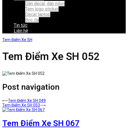
Dán decal, dán nilon
Tem logo sticker
Decal laptop
Bọc da
Tin tức
Liên hệ
Tem Điểm Xe SH
Tem Điểm Xe SH 052
Post navigation
⟵
Tem Điểm Xe SH 049
Tem Điểm Xe SH 053
⟶
Tem Điểm Xe SH 067