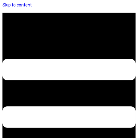
Skip to content
Hưng Thịnh Decal – Dán nilon, dán decal xe các
loại
Design – Printing – Advertising