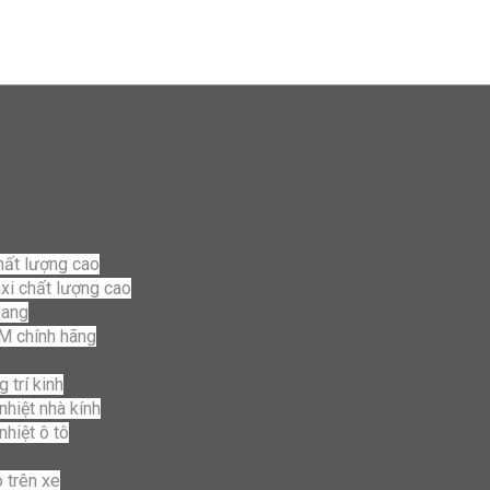
hất lượng cao
axi chất lượng cao
uang
3M chính hãng
 trí kinh
nhiệt nhà kính
nhiệt ô tô
 trên xe