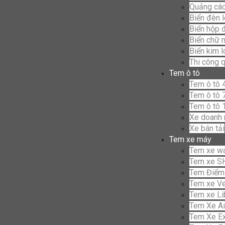
Quảng cáo
Biển đèn 
Biển hộp 
Biển chữ n
Biển kim 
Thi công 
Tem ô tô
Tem ô tô 
Tem ô tô 
Tem ô tô 
Xe doanh 
Xe bán tải
Tem xe máy
Tem xe w
Tem xe S
Tem Điểm
Tem xe V
Tem xe Li
Tem Xe Ai
Tem Xe Ex