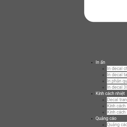
In ấn
In decal c
In decal t
In phản q
In decal 
Kính cách nhiệt
Decal trang
Kính cách 
Kính cách 
Quảng cáo
Quảng cáo