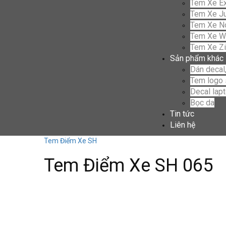
Tem Xe Ex
Tem Xe Ju
Tem Xe N
Tem Xe W
Tem Xe Z
Sản phẩm khác
Dán decal,
Tem logo 
Decal lap
Bọc da
Tin tức
Liên hệ
Tem Điểm Xe SH
Tem Điểm Xe SH 065