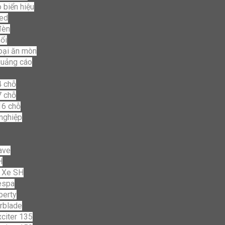
 biển hiệu
led
đèn
ổi
loại ăn mòn
quảng cáo
4 chỗ
7 chỗ
16 chỗ
nghiệp
ave
H
 Xe SH
espa
berty
rblade
citer 135