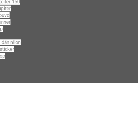
citer 150
piter
ouvo
inner
ip
 dán nilon
sticker
top