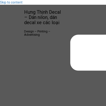
Skip to content
Hưng Thịnh Decal
– Dán nilon, dán
decal xe các loại
Design – Printing –
Advertising