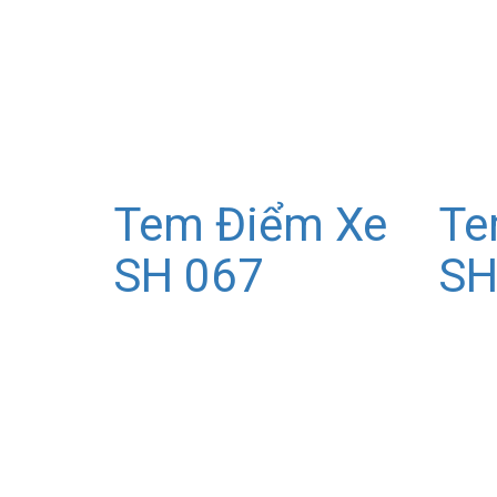
Tem Điểm Xe
Te
SH 067
SH