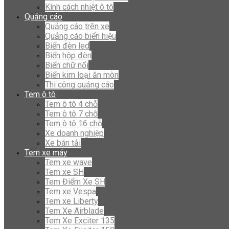
Kính cách nhiệt ô tô
Quảng cáo
Quảng cáo trên xe
Quảng cáo biển hiệu
Biển đèn led
Biển hộp đèn
Biển chữ nổi
Biển kim loại ăn mòn
Thi công quảng cáo
Tem ô tô
Tem ô tô 4 chỗ
Tem ô tô 7 chỗ
Tem ô tô 16 chỗ
Xe doanh nghiệp
Xe bán tải
Tem xe máy
Tem xe wave
Tem xe SH
Tem Điểm Xe SH
Tem xe Vespa
Tem xe Liberty
Tem Xe Airblade
Tem Xe Exciter 135