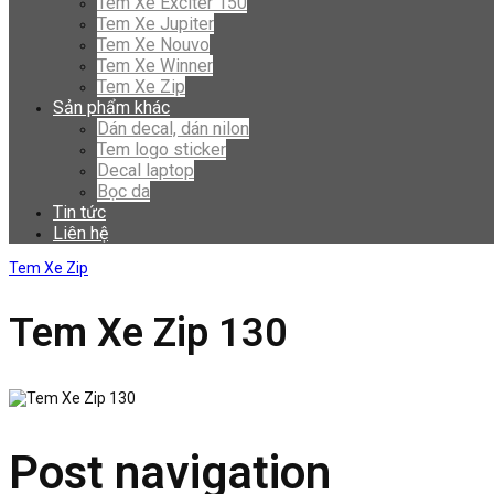
Tem Xe Exciter 150
Tem Xe Jupiter
Tem Xe Nouvo
Tem Xe Winner
Tem Xe Zip
Sản phẩm khác
Dán decal, dán nilon
Tem logo sticker
Decal laptop
Bọc da
Tin tức
Liên hệ
Tem Xe Zip
Tem Xe Zip 130
Post navigation