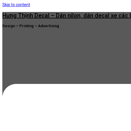
Skip to content
Hưng Thịnh Decal – Dán nilon, dán decal xe các 
Design – Printing – Advertising