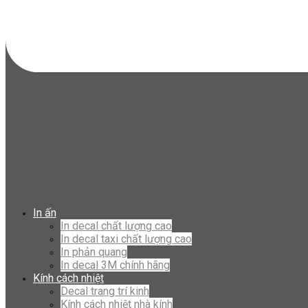
In ấn
In decal chất lượng cao
In decal taxi chất lượng cao
In phản quang
In decal 3M chính hãng
Kính cách nhiệt
Decal trang trí kinh
Kính cách nhiệt nhà kính