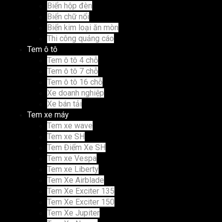
Biển hộp đèn
Biển chữ nổi
Biển kim loại ăn mòn
Thi công quảng cáo
Tem ô tô
Tem ô tô 4 chỗ
Tem ô tô 7 chỗ
Tem ô tô 16 chỗ
Xe doanh nghiệp
Xe bán tải
Tem xe máy
Tem xe wave
Tem xe SH
Tem Điểm Xe SH
Tem xe Vespa
Tem xe Liberty
Tem Xe Airblade
Tem Xe Exciter 135
Tem Xe Exciter 150
Tem Xe Jupiter