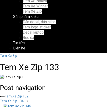
Tem Xe Nouvo
Tem Xe Winner
Tem Xe Zip
Sản phẩm khác
Dán decal, dán nilon
Tem logo sticker
Decal laptop
Bọc da
Tin tức
Liên hệ
Tem Xe Zip
Tem Xe Zip 133
Post navigation
⟵
Tem Xe Zip 132
Tem Xe Zip 134
⟶