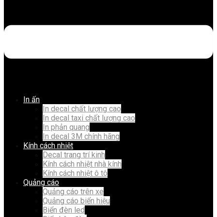
In ấn
In decal chất lượng cao
In decal taxi chất lượng cao
In phản quang
In decal 3M chính hãng
Kính cách nhiệt
Decal trang trí kinh
Kính cách nhiệt nhà kính
Kính cách nhiệt ô tô
Quảng cáo
Quảng cáo trên xe
Quảng cáo biển hiệu
Biển đèn led