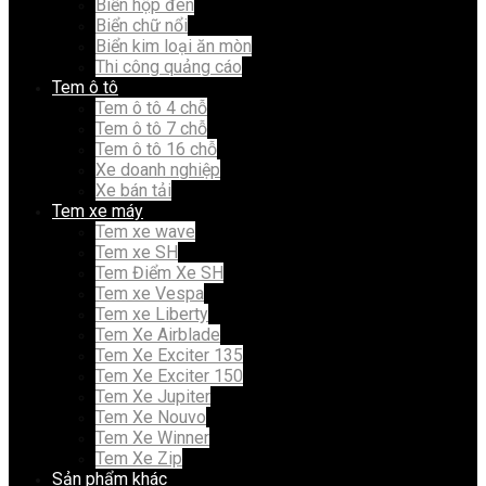
Biển hộp đèn
Biển chữ nổi
Biển kim loại ăn mòn
Thi công quảng cáo
Tem ô tô
Tem ô tô 4 chỗ
Tem ô tô 7 chỗ
Tem ô tô 16 chỗ
Xe doanh nghiệp
Xe bán tải
Tem xe máy
Tem xe wave
Tem xe SH
Tem Điểm Xe SH
Tem xe Vespa
Tem xe Liberty
Tem Xe Airblade
Tem Xe Exciter 135
Tem Xe Exciter 150
Tem Xe Jupiter
Tem Xe Nouvo
Tem Xe Winner
Tem Xe Zip
Sản phẩm khác