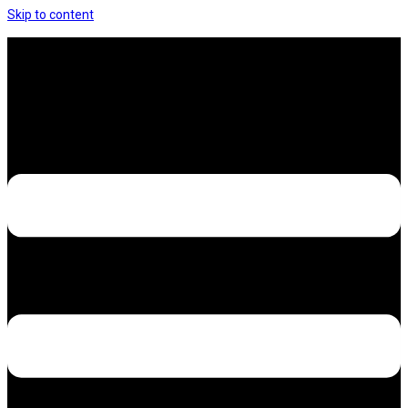
Skip to content
Hưng Thịnh Decal – Dán nilon, dán decal xe các
loại
Design – Printing – Advertising