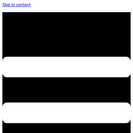
Skip to content
Hưng Thịnh Decal – Dán nilon, dán decal xe các
loại
Design – Printing – Advertising