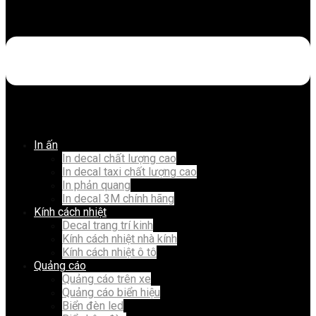
In ấn
In decal chất lượng cao
In decal taxi chất lượng cao
In phản quang
In decal 3M chính hãng
Kính cách nhiệt
Decal trang trí kinh
Kính cách nhiệt nhà kính
Kính cách nhiệt ô tô
Quảng cáo
Quảng cáo trên xe
Quảng cáo biển hiệu
Biển đèn led