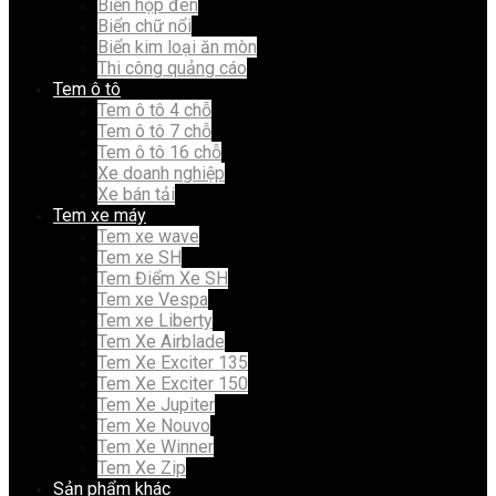
Biển hộp đèn
Biển chữ nổi
Biển kim loại ăn mòn
Thi công quảng cáo
Tem ô tô
Tem ô tô 4 chỗ
Tem ô tô 7 chỗ
Tem ô tô 16 chỗ
Xe doanh nghiệp
Xe bán tải
Tem xe máy
Tem xe wave
Tem xe SH
Tem Điểm Xe SH
Tem xe Vespa
Tem xe Liberty
Tem Xe Airblade
Tem Xe Exciter 135
Tem Xe Exciter 150
Tem Xe Jupiter
Tem Xe Nouvo
Tem Xe Winner
Tem Xe Zip
Sản phẩm khác