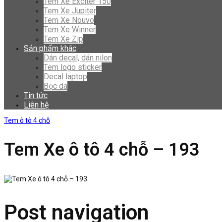
Tem Xe Exciter 150
Tem Xe Jupiter
Tem Xe Nouvo
Tem Xe Winner
Tem Xe Zip
Sản phẩm khác
Dán decal, dán nilon
Tem logo sticker
Decal laptop
Bọc da
Tin tức
Liên hệ
Tem ô tô 4 chỗ
Tem Xe ô tô 4 chỗ – 193
Post navigation