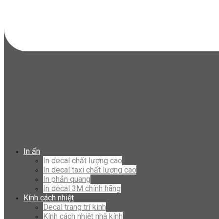
In ấn
In decal chất lượng cao
In decal taxi chất lượng cao
In phản quang
In decal 3M chính hãng
Kính cách nhiệt
Decal trang trí kinh
Kính cách nhiệt nhà kính