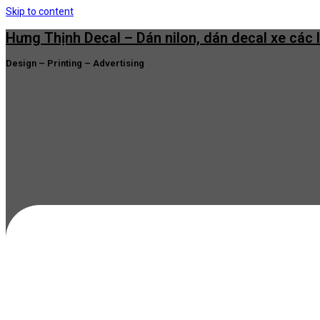
Skip to content
Hưng Thịnh Decal – Dán nilon, dán decal xe các 
Design – Printing – Advertising