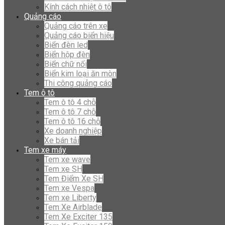
Kính cách nhiệt ô tô
Quảng cáo
Quảng cáo trên xe
Quảng cáo biển hiệu
Biển đèn led
Biển hộp đèn
Biển chữ nổi
Biển kim loại ăn mòn
Thi công quảng cáo
Tem ô tô
Tem ô tô 4 chỗ
Tem ô tô 7 chỗ
Tem ô tô 16 chỗ
Xe doanh nghiệp
Xe bán tải
Tem xe máy
Tem xe wave
Tem xe SH
Tem Điểm Xe SH
Tem xe Vespa
Tem xe Liberty
Tem Xe Airblade
Tem Xe Exciter 135