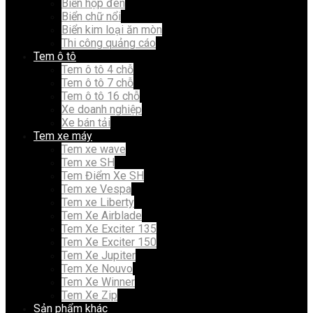
Biển hộp đèn
Biển chữ nổi
Biển kim loại ăn mòn
Thi công quảng cáo
Tem ô tô
Tem ô tô 4 chỗ
Tem ô tô 7 chỗ
Tem ô tô 16 chỗ
Xe doanh nghiệp
Xe bán tải
Tem xe máy
Tem xe wave
Tem xe SH
Tem Điểm Xe SH
Tem xe Vespa
Tem xe Liberty
Tem Xe Airblade
Tem Xe Exciter 135
Tem Xe Exciter 150
Tem Xe Jupiter
Tem Xe Nouvo
Tem Xe Winner
Tem Xe Zip
Sản phẩm khác