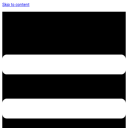
Skip to content
Hưng Thịnh Decal – Dán nilon, dán decal xe các
loại
Design – Printing – Advertising