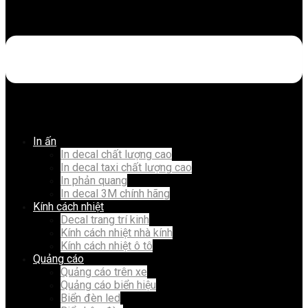
In ấn
In decal chất lượng cao
In decal taxi chất lượng cao
In phản quang
In decal 3M chính hãng
Kính cách nhiệt
Decal trang trí kinh
Kính cách nhiệt nhà kính
Kính cách nhiệt ô tô
Quảng cáo
Quảng cáo trên xe
Quảng cáo biển hiệu
Biển đèn led