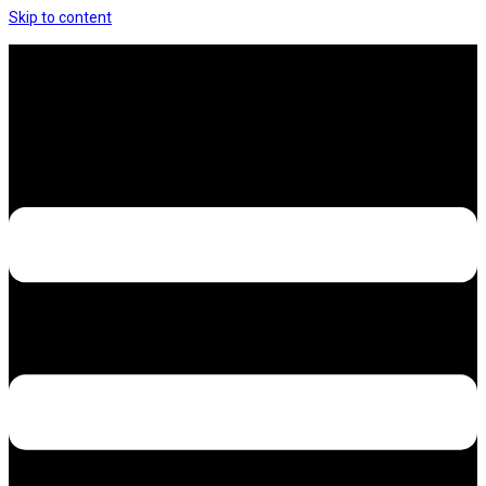
Skip to content
Hưng Thịnh Decal – Dán nilon, dán decal xe các
loại
Design – Printing – Advertising