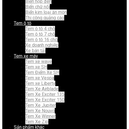
Biển hộp đèn
Biển chữ nổi
Biển kim loại ăn mòn
Thi công quảng cáo
Tem ô tô
Tem ô tô 4 chỗ
Tem ô tô 7 chỗ
Tem ô tô 16 chỗ
Xe doanh nghiệp
Xe bán tải
Tem xe máy
Tem xe wave
Tem xe SH
Tem Điểm Xe SH
Tem xe Vespa
Tem xe Liberty
Tem Xe Airblade
Tem Xe Exciter 135
Tem Xe Exciter 150
Tem Xe Jupiter
Tem Xe Nouvo
Tem Xe Winner
Tem Xe Zip
Sản phẩm khác