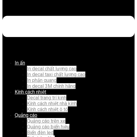
In ấn
In decal chất lượng cao
In decal taxi chất lượng cao
In phản quang
In decal 3M chính hãng
Kính cách nhiệt
Decal trang trí kinh
Kính cách nhiệt nhà kính
Kính cách nhiệt ô tô
Quảng cáo
Quảng cáo trên xe
Quảng cáo biển hiệu
Biển đèn led