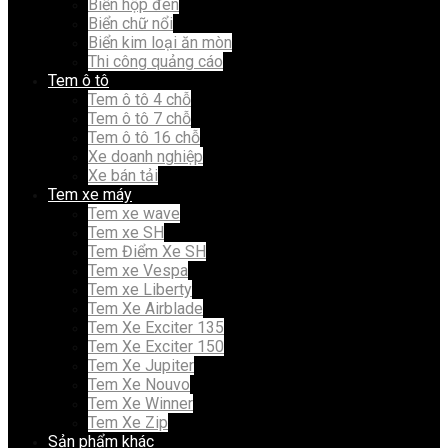
Biển hộp đèn
Biển chữ nổi
Biển kim loại ăn mòn
Thi công quảng cáo
Tem ô tô
Tem ô tô 4 chỗ
Tem ô tô 7 chỗ
Tem ô tô 16 chỗ
Xe doanh nghiệp
Xe bán tải
Tem xe máy
Tem xe wave
Tem xe SH
Tem Điểm Xe SH
Tem xe Vespa
Tem xe Liberty
Tem Xe Airblade
Tem Xe Exciter 135
Tem Xe Exciter 150
Tem Xe Jupiter
Tem Xe Nouvo
Tem Xe Winner
Tem Xe Zip
Sản phẩm khác