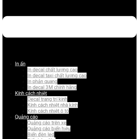
In ấn
In decal chất lượng cao
In decal taxi chất lượng cao
In phản quang
In decal 3M chính hãng
Kính cách nhiệt
Decal trang trí kinh
Kính cách nhiệt nhà kính
Kính cách nhiệt ô tô
Quảng cáo
Quảng cáo trên xe
Quảng cáo biển hiệu
Biển đèn led