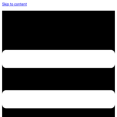
Skip to content
Hưng Thịnh Decal – Dán nilon, dán decal xe các
loại
Design – Printing – Advertising