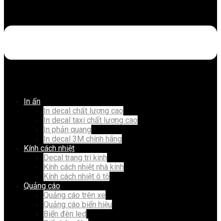
In ấn
In decal chất lượng cao
In decal taxi chất lượng cao
In phản quang
In decal 3M chính hãng
Kính cách nhiệt
Decal trang trí kinh
Kính cách nhiệt nhà kính
Kính cách nhiệt ô tô
Quảng cáo
Quảng cáo trên xe
Quảng cáo biển hiệu
Biển đèn led