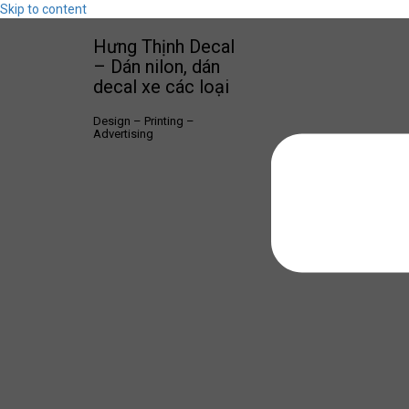
Skip to content
Hưng Thịnh Decal
– Dán nilon, dán
decal xe các loại
Design – Printing –
Advertising