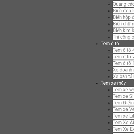
Quảng cáo
Biển đèn 
Biển hộp 
Biển chữ n
Biển kim 
Thi công 
Tem ô tô
Tem ô tô 
Tem ô tô 
Tem ô tô 
Xe doanh 
Xe bán tải
Tem xe máy
Tem xe w
Tem xe S
Tem Điểm
Tem xe V
Tem xe Li
Tem Xe Ai
Tem Xe Ex