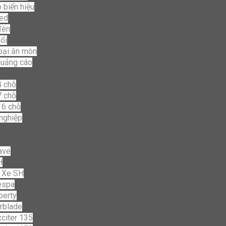
 biển hiệu
led
đèn
ổi
loại ăn mòn
quảng cáo
4 chỗ
7 chỗ
16 chỗ
nghiệp
ave
H
 Xe SH
espa
berty
rblade
citer 135