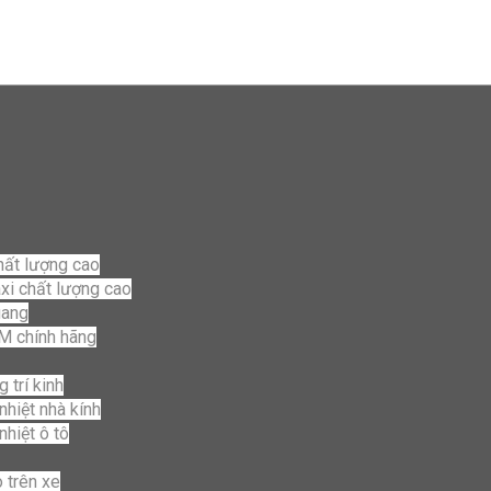
hất lượng cao
axi chất lượng cao
uang
3M chính hãng
 trí kinh
nhiệt nhà kính
nhiệt ô tô
 trên xe