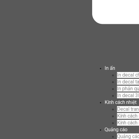
In ấn
In decal c
In decal t
In phản q
In decal 
Kính cách nhiệt
Decal trang
Kính cách 
Kính cách 
Quảng cáo
Quảng cáo