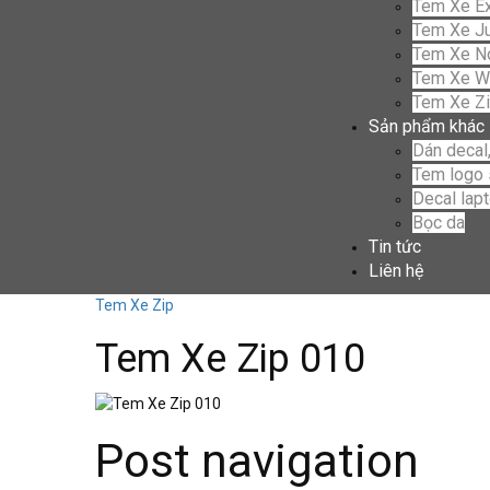
Tem Xe Ex
Tem Xe Ju
Tem Xe N
Tem Xe W
Tem Xe Z
Sản phẩm khác
Dán decal,
Tem logo 
Decal lap
Bọc da
Tin tức
Liên hệ
Tem Xe Zip
Tem Xe Zip 010
Post navigation