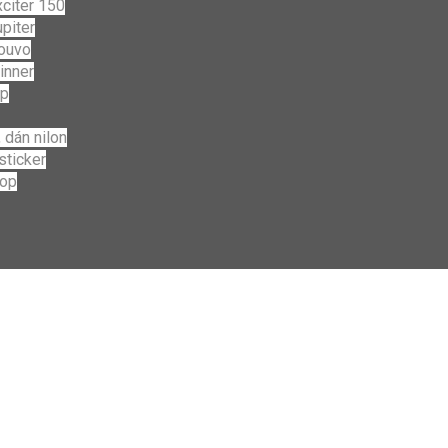
citer 150
piter
ouvo
inner
ip
 dán nilon
sticker
top