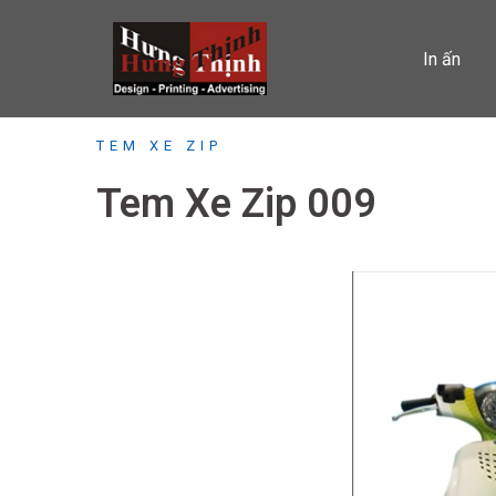
Skip
to
In ấn
content
TEM XE ZIP
Tem Xe Zip 009