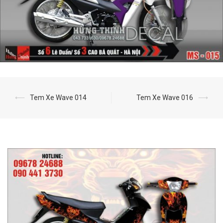
⟵
Tem Xe Wave 014
Tem Xe Wave 016
⟶
Post
navigation