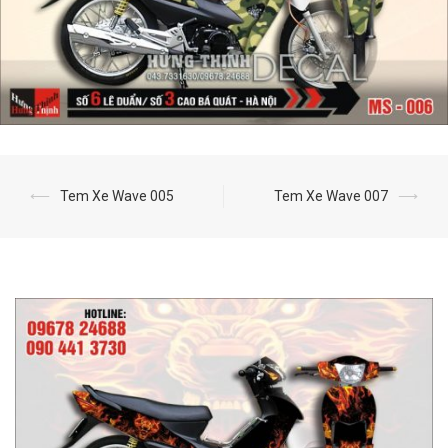
⟵
Tem Xe Wave 005
Tem Xe Wave 007
⟶
Post
navigation