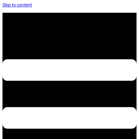
Skip to content
Hưng Thịnh Decal – Dán nilon, dán decal xe các
loại
Design – Printing – Advertising