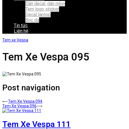
Dán decal, dán nilon
Tem logo sticker
Decal laptop
Bọc da
Tin tức
Liên hệ
Tem xe Vespa
Tem Xe Vespa 095
Post navigation
⟵
Tem Xe Vespa 094
Tem Xe Vespa 096
⟶
Tem Xe Vespa 111