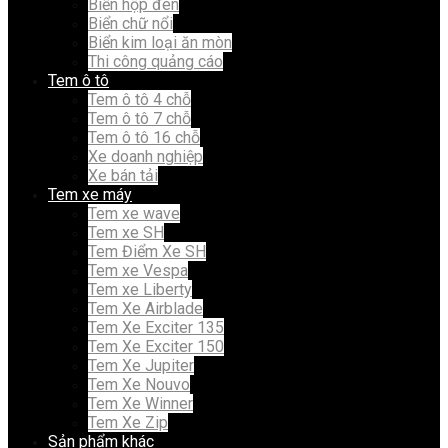
Biển hộp đèn
Biển chữ nổi
Biển kim loại ăn mòn
Thi công quảng cáo
Tem ô tô
Tem ô tô 4 chỗ
Tem ô tô 7 chỗ
Tem ô tô 16 chỗ
Xe doanh nghiệp
Xe bán tải
Tem xe máy
Tem xe wave
Tem xe SH
Tem Điểm Xe SH
Tem xe Vespa
Tem xe Liberty
Tem Xe Airblade
Tem Xe Exciter 135
Tem Xe Exciter 150
Tem Xe Jupiter
Tem Xe Nouvo
Tem Xe Winner
Tem Xe Zip
Sản phẩm khác