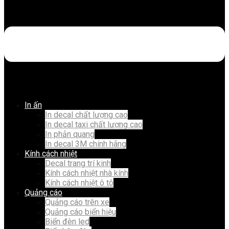
In ấn
In decal chất lượng cao
In decal taxi chất lượng cao
In phản quang
In decal 3M chính hãng
Kính cách nhiệt
Decal trang trí kinh
Kính cách nhiệt nhà kính
Kính cách nhiệt ô tô
Quảng cáo
Quảng cáo trên xe
Quảng cáo biển hiệu
Biển đèn led