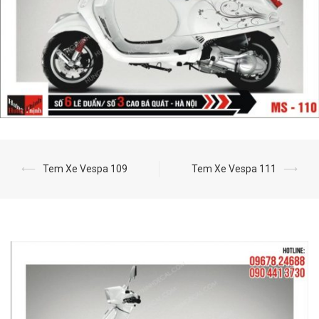
⟵
Tem Xe Vespa 109
Tem Xe Vespa 111
⟶
Post
navigation