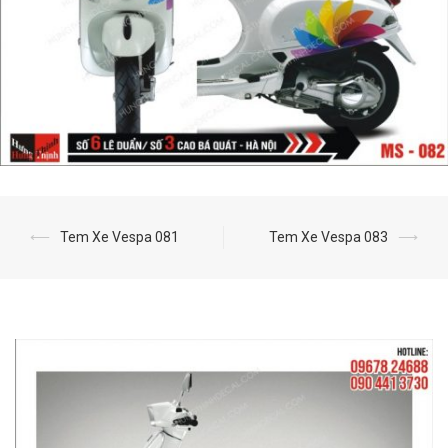
⟵
Tem Xe Vespa 081
Tem Xe Vespa 083
⟶
Post
navigation