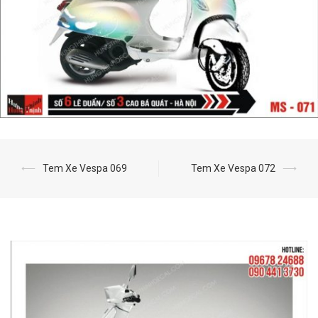
⟵
Tem Xe Vespa 069
Tem Xe Vespa 072
⟶
Post
navigation