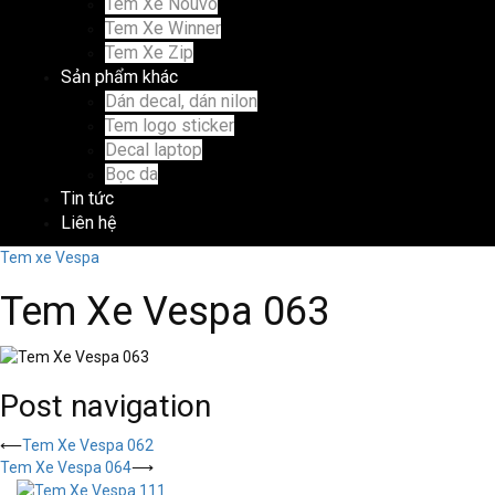
Tem Xe Nouvo
Tem Xe Winner
Tem Xe Zip
Sản phẩm khác
Dán decal, dán nilon
Tem logo sticker
Decal laptop
Bọc da
Tin tức
Liên hệ
Tem xe Vespa
Tem Xe Vespa 063
Post navigation
⟵
Tem Xe Vespa 062
Tem Xe Vespa 064
⟶