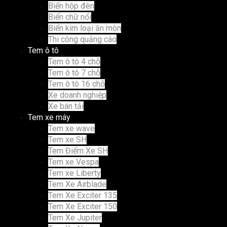
Biển hộp đèn
Biển chữ nổi
Biển kim loại ăn mòn
Thi công quảng cáo
Tem ô tô
Tem ô tô 4 chỗ
Tem ô tô 7 chỗ
Tem ô tô 16 chỗ
Xe doanh nghiệp
Xe bán tải
Tem xe máy
Tem xe wave
Tem xe SH
Tem Điểm Xe SH
Tem xe Vespa
Tem xe Liberty
Tem Xe Airblade
Tem Xe Exciter 135
Tem Xe Exciter 150
Tem Xe Jupiter