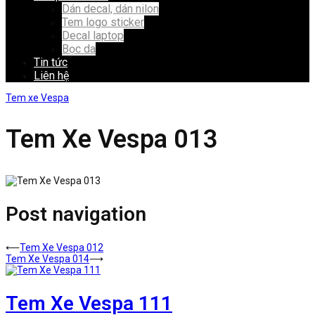
Dán decal, dán nilon
Tem logo sticker
Decal laptop
Bọc da
Tin tức
Liên hệ
Tem xe Vespa
Tem Xe Vespa 013
Post navigation
⟵
Tem Xe Vespa 012
Tem Xe Vespa 014
⟶
Tem Xe Vespa 111