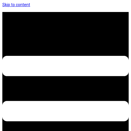
Skip to content
Hưng Thịnh Decal – Dán nilon, dán decal xe các
loại
Design – Printing – Advertising