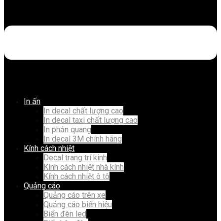
In ấn
In decal chất lượng cao
In decal taxi chất lượng cao
In phản quang
In decal 3M chính hãng
Kính cách nhiệt
Decal trang trí kinh
Kính cách nhiệt nhà kính
Kính cách nhiệt ô tô
Quảng cáo
Quảng cáo trên xe
Quảng cáo biển hiệu
Biển đèn led