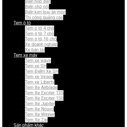
Biển hộp đèn
Biển chữ nổi
Biển kim loại ăn mòn
Thi công quảng cáo
Tem ô tô
Tem ô tô 4 chỗ
Tem ô tô 7 chỗ
Tem ô tô 16 chỗ
Xe doanh nghiệp
Xe bán tải
Tem xe máy
Tem xe wave
Tem xe SH
Tem Điểm Xe SH
Tem xe Vespa
Tem xe Liberty
Tem Xe Airblade
Tem Xe Exciter 135
Tem Xe Exciter 150
Tem Xe Jupiter
Tem Xe Nouvo
Tem Xe Winner
Tem Xe Zip
Sản phẩm khác