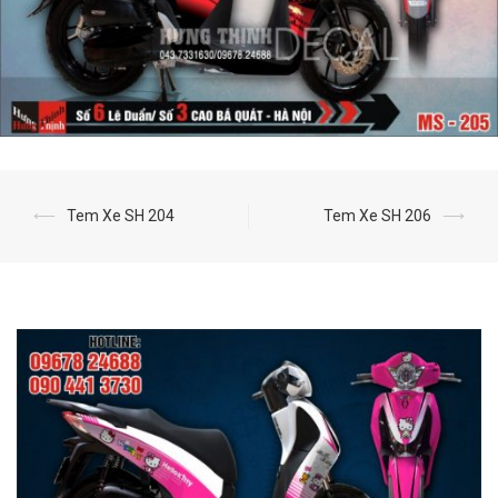
⟵
Tem Xe SH 204
Tem Xe SH 206
⟶
Post
navigation