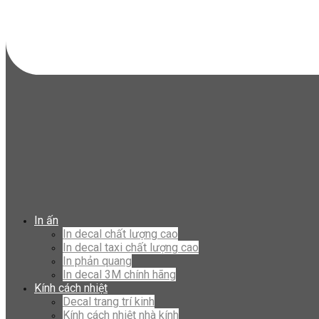
In ấn
In decal chất lượng cao
In decal taxi chất lượng cao
In phản quang
In decal 3M chính hãng
Kính cách nhiệt
Decal trang trí kinh
Kính cách nhiệt nhà kính