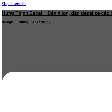
Skip to content
Hưng Thịnh Decal – Dán nilon, dán decal xe các 
Design – Printing – Advertising