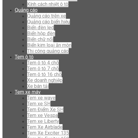
Kính cách nhiệt ô tô
Quảng cáo
Quảng cáo trên xe
Quảng cáo biển hiệu
Biển đèn led
Biển hộp đèn
Biển chữ nổi
Biển kim loại ăn mòn
Thi công quảng cáo
Tem ô tô
Tem ô tô 4 chỗ
Tem ô tô 7 chỗ
Tem ô tô 16 chỗ
Xe doanh nghiệp
Xe bán tải
Tem xe máy
Tem xe wave
Tem xe SH
Tem Điểm Xe SH
Tem xe Vespa
Tem xe Liberty
Tem Xe Airblade
Tem Xe Exciter 135