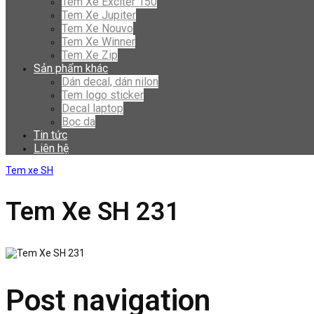
Tem Xe Exciter 150
Tem Xe Jupiter
Tem Xe Nouvo
Tem Xe Winner
Tem Xe Zip
Sản phẩm khác
Dán decal, dán nilon
Tem logo sticker
Decal laptop
Bọc da
Tin tức
Liên hệ
Tem xe SH
Tem Xe SH 231
Post navigation