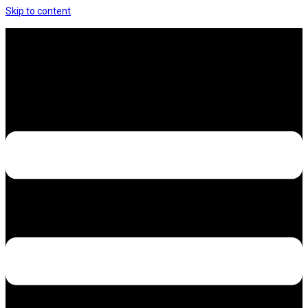
Skip to content
Hưng Thịnh Decal – Dán nilon, dán decal xe các
loại
Design – Printing – Advertising