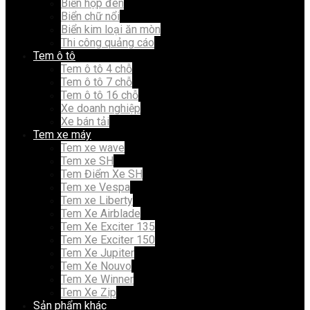
Biển hộp đèn
Biển chữ nổi
Biển kim loại ăn mòn
Thi công quảng cáo
Tem ô tô
Tem ô tô 4 chỗ
Tem ô tô 7 chỗ
Tem ô tô 16 chỗ
Xe doanh nghiệp
Xe bán tải
Tem xe máy
Tem xe wave
Tem xe SH
Tem Điểm Xe SH
Tem xe Vespa
Tem xe Liberty
Tem Xe Airblade
Tem Xe Exciter 135
Tem Xe Exciter 150
Tem Xe Jupiter
Tem Xe Nouvo
Tem Xe Winner
Tem Xe Zip
Sản phẩm khác