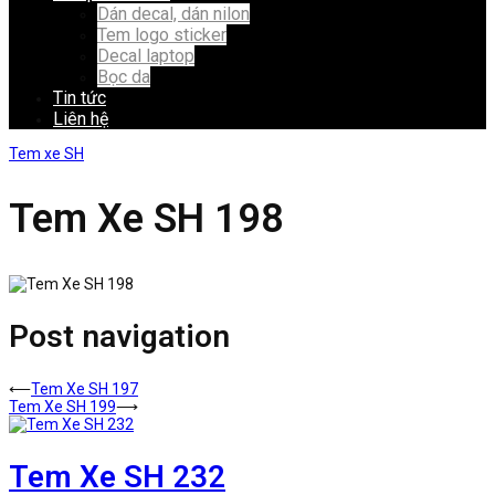
Dán decal, dán nilon
Tem logo sticker
Decal laptop
Bọc da
Tin tức
Liên hệ
Tem xe SH
Tem Xe SH 198
Post navigation
⟵
Tem Xe SH 197
Tem Xe SH 199
⟶
Tem Xe SH 232