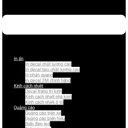
In ấn
In decal chất lượng cao
In decal taxi chất lượng cao
In phản quang
In decal 3M chính hãng
Kính cách nhiệt
Decal trang trí kinh
Kính cách nhiệt nhà kính
Kính cách nhiệt ô tô
Quảng cáo
Quảng cáo trên xe
Quảng cáo biển hiệu
Biển đèn led