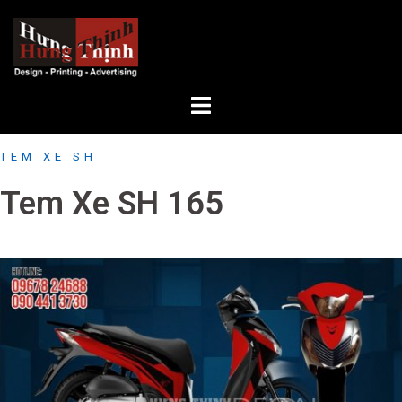
Skip
to
content
TEM XE SH
Tem Xe SH 165