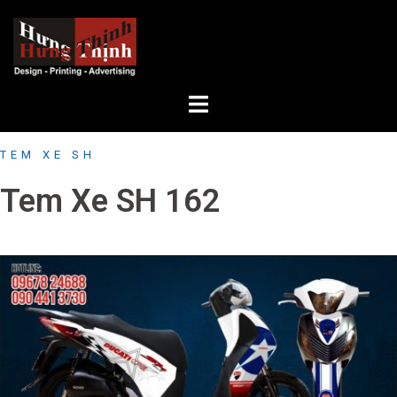
Skip
to
content
TEM XE SH
Tem Xe SH 162