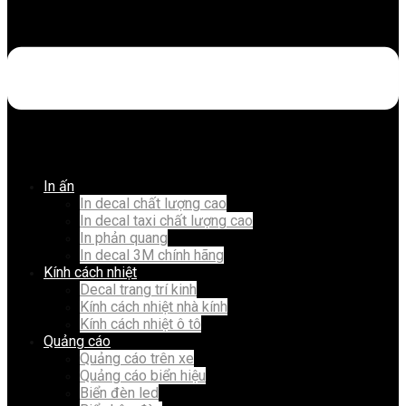
In ấn
In decal chất lượng cao
In decal taxi chất lượng cao
In phản quang
In decal 3M chính hãng
Kính cách nhiệt
Decal trang trí kinh
Kính cách nhiệt nhà kính
Kính cách nhiệt ô tô
Quảng cáo
Quảng cáo trên xe
Quảng cáo biển hiệu
Biển đèn led