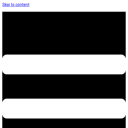
Skip to content
Hưng Thịnh Decal – Dán nilon, dán decal xe các
loại
Design – Printing – Advertising