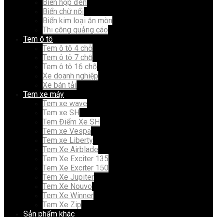
Biển hộp đèn
Biển chữ nổi
Biển kim loại ăn mòn
Thi công quảng cáo
Tem ô tô
Tem ô tô 4 chỗ
Tem ô tô 7 chỗ
Tem ô tô 16 chỗ
Xe doanh nghiệp
Xe bán tải
Tem xe máy
Tem xe wave
Tem xe SH
Tem Điểm Xe SH
Tem xe Vespa
Tem xe Liberty
Tem Xe Airblade
Tem Xe Exciter 135
Tem Xe Exciter 150
Tem Xe Jupiter
Tem Xe Nouvo
Tem Xe Winner
Tem Xe Zip
Sản phẩm khác