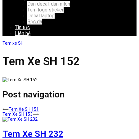
Dán decal, dán nilon
Tem logo sticker
Decal laptop
Bọc da
Tin tức
Liên hệ
Tem xe SH
Tem Xe SH 152
Post navigation
⟵
Tem Xe SH 151
Tem Xe SH 153
⟶
Tem Xe SH 232