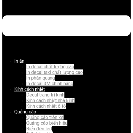
In ấn
In decal chất lượng cao
In decal taxi chất lượng cao
In phản quang
In decal 3M chính hãng
Kính cách nhiệt
Decal trang trí kinh
Kính cách nhiệt nhà kính
Kính cách nhiệt ô tô
Quảng cáo
Quảng cáo trên xe
Quảng cáo biển hiệu
Biển đèn led