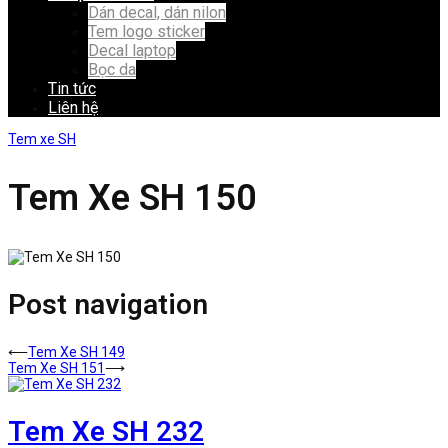
Dán decal, dán nilon
Tem logo sticker
Decal laptop
Bọc da
Tin tức
Liên hệ
Tem xe SH
Tem Xe SH 150
Post navigation
⟵
Tem Xe SH 149
Tem Xe SH 151
⟶
Tem Xe SH 232