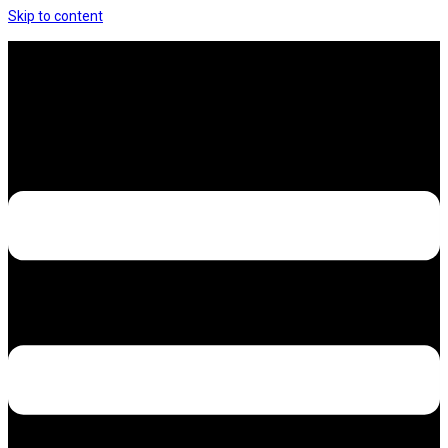
Skip to content
Hưng Thịnh Decal – Dán nilon, dán decal xe các
loại
Design – Printing – Advertising