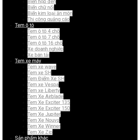
Biển hộp đèn
Biển chữ nổi
Biển kim loại ăn mòn
Thi công quảng cáo
Tem ô tô
Tem ô tô 4 chỗ
Tem ô tô 7 chỗ
Tem ô tô 16 chỗ
Xe doanh nghiệp
Xe bán tải
Tem xe máy
Tem xe wave
Tem xe SH
Tem Điểm Xe SH
Tem xe Vespa
Tem xe Liberty
Tem Xe Airblade
Tem Xe Exciter 135
Tem Xe Exciter 150
Tem Xe Jupiter
Tem Xe Nouvo
Tem Xe Winner
Tem Xe Zip
Sản phẩm khác