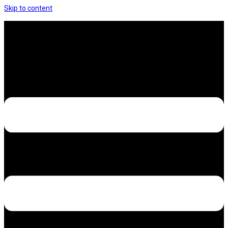
Skip to content
Hưng Thịnh Decal – Dán nilon, dán decal xe các
loại
Design – Printing – Advertising