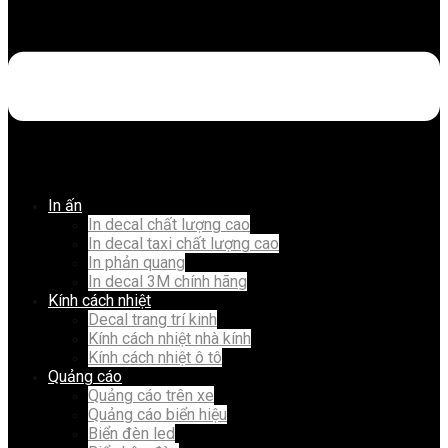
In ấn
In decal chất lượng cao
In decal taxi chất lượng cao
In phản quang
In decal 3M chính hãng
Kính cách nhiệt
Decal trang trí kinh
Kính cách nhiệt nhà kính
Kính cách nhiệt ô tô
Quảng cáo
Quảng cáo trên xe
Quảng cáo biển hiệu
Biển đèn led