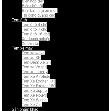
Biển hộp đèn
Biển chữ nổi
Biển kim loại ăn mòn
Thi công quảng cáo
Tem ô tô
Tem ô tô 4 chỗ
Tem ô tô 7 chỗ
Tem ô tô 16 chỗ
Xe doanh nghiệp
Xe bán tải
Tem xe máy
Tem xe wave
Tem xe SH
Tem Điểm Xe SH
Tem xe Vespa
Tem xe Liberty
Tem Xe Airblade
Tem Xe Exciter 135
Tem Xe Exciter 150
Tem Xe Jupiter
Tem Xe Nouvo
Tem Xe Winner
Tem Xe Zip
Sản phẩm khác