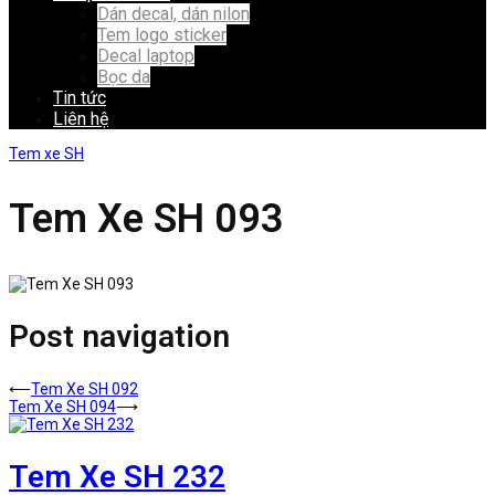
Dán decal, dán nilon
Tem logo sticker
Decal laptop
Bọc da
Tin tức
Liên hệ
Tem xe SH
Tem Xe SH 093
Post navigation
⟵
Tem Xe SH 092
Tem Xe SH 094
⟶
Tem Xe SH 232