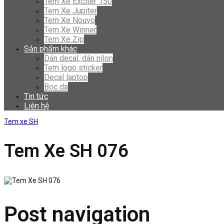
Tem Xe Exciter 150
Tem Xe Jupiter
Tem Xe Nouvo
Tem Xe Winner
Tem Xe Zip
Sản phẩm khác
Dán decal, dán nilon
Tem logo sticker
Decal laptop
Bọc da
Tin tức
Liên hệ
Tem xe SH
Tem Xe SH 076
Post navigation