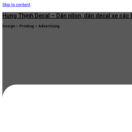
Skip to content
Hưng Thịnh Decal – Dán nilon, dán decal xe các 
Design – Printing – Advertising