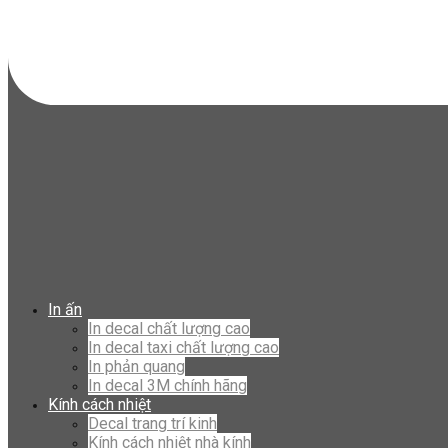
In ấn
In decal chất lượng cao
In decal taxi chất lượng cao
In phản quang
In decal 3M chính hãng
Kính cách nhiệt
Decal trang trí kinh
Kính cách nhiệt nhà kính