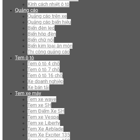
Kính cách nhiệt ô tô
Quảng cáo
Quảng cáo trên xe
Quảng cáo biển hiệu
Biển đèn led
Biển hộp đèn
Biển chữ nổi
Biển kim loại ăn mòn
Thi công quảng cáo
Tem ô tô
Tem ô tô 4 chỗ
Tem ô tô 7 chỗ
Tem ô tô 16 chỗ
Xe doanh nghiệp
Xe bán tải
Tem xe máy
Tem xe wave
Tem xe SH
Tem Điểm Xe SH
Tem xe Vespa
Tem xe Liberty
Tem Xe Airblade
Tem Xe Exciter 135