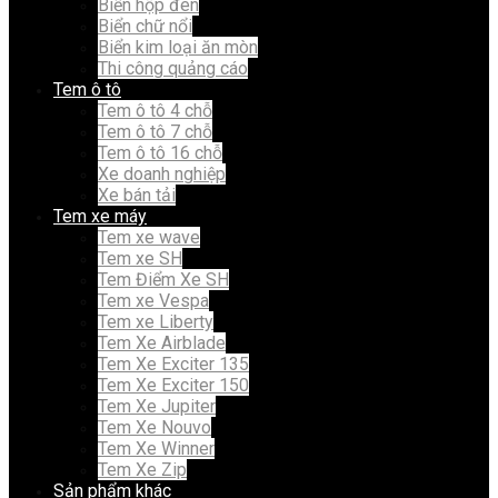
Biển hộp đèn
Biển chữ nổi
Biển kim loại ăn mòn
Thi công quảng cáo
Tem ô tô
Tem ô tô 4 chỗ
Tem ô tô 7 chỗ
Tem ô tô 16 chỗ
Xe doanh nghiệp
Xe bán tải
Tem xe máy
Tem xe wave
Tem xe SH
Tem Điểm Xe SH
Tem xe Vespa
Tem xe Liberty
Tem Xe Airblade
Tem Xe Exciter 135
Tem Xe Exciter 150
Tem Xe Jupiter
Tem Xe Nouvo
Tem Xe Winner
Tem Xe Zip
Sản phẩm khác