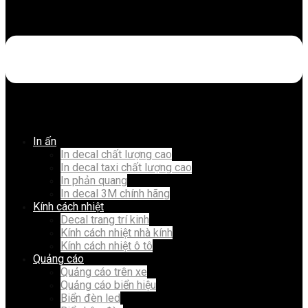
In ấn
In decal chất lượng cao
In decal taxi chất lượng cao
In phản quang
In decal 3M chính hãng
Kính cách nhiệt
Decal trang trí kinh
Kính cách nhiệt nhà kính
Kính cách nhiệt ô tô
Quảng cáo
Quảng cáo trên xe
Quảng cáo biển hiệu
Biển đèn led