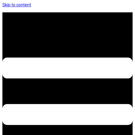
Skip to content
Hưng Thịnh Decal – Dán nilon, dán decal xe các
loại
Design – Printing – Advertising