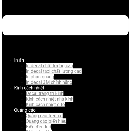
In ấn
In decal chất lượng cao
In decal taxi chất lượng cao
In phản quang
In decal 3M chính hãng
Kính cách nhiệt
Decal trang trí kinh
Kính cách nhiệt nhà kính
Kính cách nhiệt ô tô
Quảng cáo
Quảng cáo trên xe
Quảng cáo biển hiệu
Biển đèn led