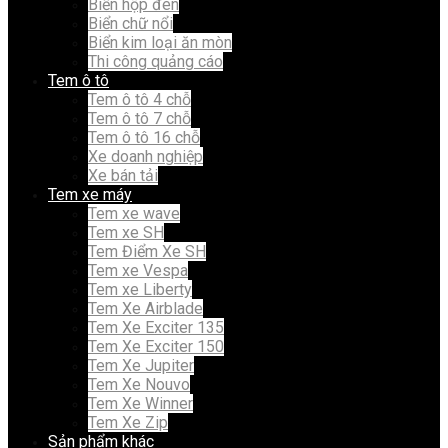
Biển hộp đèn
Biển chữ nổi
Biển kim loại ăn mòn
Thi công quảng cáo
Tem ô tô
Tem ô tô 4 chỗ
Tem ô tô 7 chỗ
Tem ô tô 16 chỗ
Xe doanh nghiệp
Xe bán tải
Tem xe máy
Tem xe wave
Tem xe SH
Tem Điểm Xe SH
Tem xe Vespa
Tem xe Liberty
Tem Xe Airblade
Tem Xe Exciter 135
Tem Xe Exciter 150
Tem Xe Jupiter
Tem Xe Nouvo
Tem Xe Winner
Tem Xe Zip
Sản phẩm khác