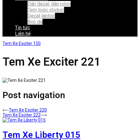
Dán decal, dán nilon
Tem logo sticker
Decal laptop
Bọc da
Tin tức
Liên hệ
Tem Xe Exciter 150
Tem Xe Exciter 221
Post navigation
⟵
Tem Xe Exciter 220
Tem Xe Exciter 222
⟶
Tem Xe Liberty 015