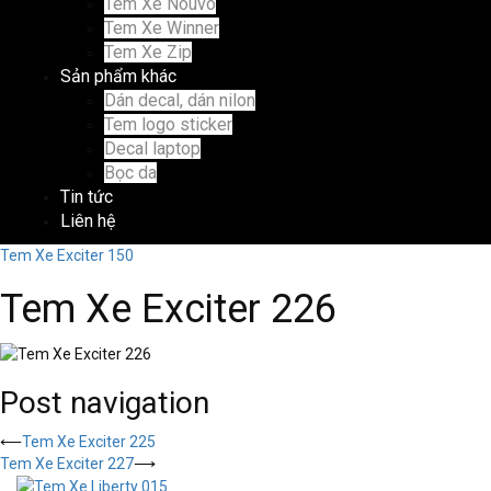
Tem Xe Nouvo
Tem Xe Winner
Tem Xe Zip
Sản phẩm khác
Dán decal, dán nilon
Tem logo sticker
Decal laptop
Bọc da
Tin tức
Liên hệ
Tem Xe Exciter 150
Tem Xe Exciter 226
Post navigation
⟵
Tem Xe Exciter 225
Tem Xe Exciter 227
⟶