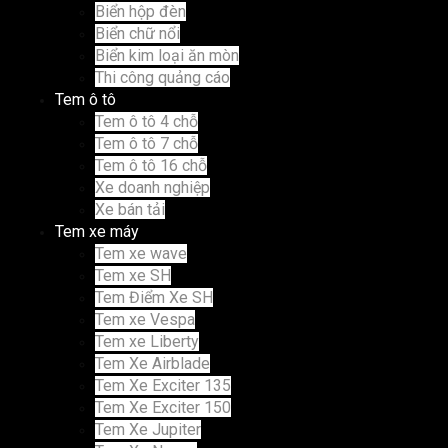
Biển hộp đèn
Biển chữ nổi
Biển kim loại ăn mòn
Thi công quảng cáo
Tem ô tô
Tem ô tô 4 chỗ
Tem ô tô 7 chỗ
Tem ô tô 16 chỗ
Xe doanh nghiệp
Xe bán tải
Tem xe máy
Tem xe wave
Tem xe SH
Tem Điểm Xe SH
Tem xe Vespa
Tem xe Liberty
Tem Xe Airblade
Tem Xe Exciter 135
Tem Xe Exciter 150
Tem Xe Jupiter