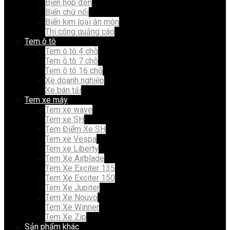
Biển hộp đèn
Biển chữ nổi
Biển kim loại ăn mòn
Thi công quảng cáo
Tem ô tô
Tem ô tô 4 chỗ
Tem ô tô 7 chỗ
Tem ô tô 16 chỗ
Xe doanh nghiệp
Xe bán tải
Tem xe máy
Tem xe wave
Tem xe SH
Tem Điểm Xe SH
Tem xe Vespa
Tem xe Liberty
Tem Xe Airblade
Tem Xe Exciter 135
Tem Xe Exciter 150
Tem Xe Jupiter
Tem Xe Nouvo
Tem Xe Winner
Tem Xe Zip
Sản phẩm khác