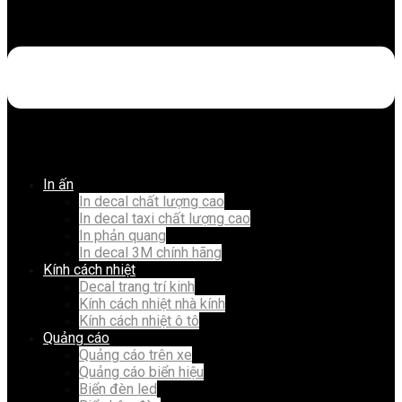
In ấn
In decal chất lượng cao
In decal taxi chất lượng cao
In phản quang
In decal 3M chính hãng
Kính cách nhiệt
Decal trang trí kinh
Kính cách nhiệt nhà kính
Kính cách nhiệt ô tô
Quảng cáo
Quảng cáo trên xe
Quảng cáo biển hiệu
Biển đèn led