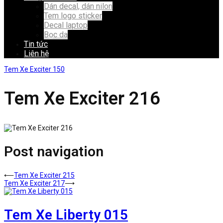
Dán decal, dán nilon
Tem logo sticker
Decal laptop
Bọc da
Tin tức
Liên hệ
Tem Xe Exciter 150
Tem Xe Exciter 216
Post navigation
⟵
Tem Xe Exciter 215
Tem Xe Exciter 217
⟶
Tem Xe Liberty 015