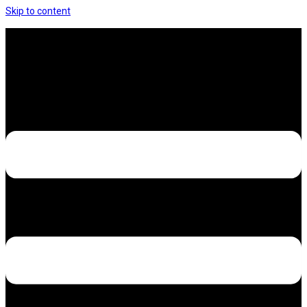
Skip to content
Hưng Thịnh Decal – Dán nilon, dán decal xe các
loại
Design – Printing – Advertising